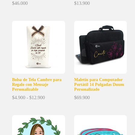
$
46.000
$
13.900
Bolsa de Tela Cambre para
Maletín para Computador
Regalo con Mensaje
Portátil 14 Pulgadas Duum
Personalizable
Personalizado
Rango
$
4.900
-
$
12.900
$
69.900
de
precios:
desde
$4.900
hasta
$12.900