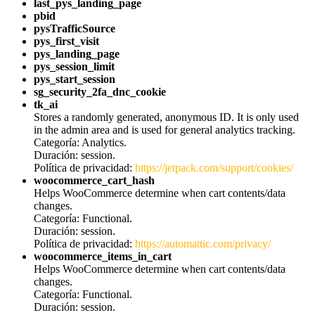
last_pys_landing_page
pbid
pysTrafficSource
pys_first_visit
pys_landing_page
pys_session_limit
pys_start_session
sg_security_2fa_dnc_cookie
tk_ai
Stores a randomly generated, anonymous ID. It is only used
in the admin area and is used for general analytics tracking.
Categoría: Analytics.
Duración: session.
Política de privacidad:
https://jetpack.com/support/cookies/
woocommerce_cart_hash
Helps WooCommerce determine when cart contents/data
changes.
Categoría: Functional.
Duración: session.
Política de privacidad:
https://automattic.com/privacy/
woocommerce_items_in_cart
Helps WooCommerce determine when cart contents/data
changes.
Categoría: Functional.
Duración: session.