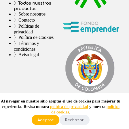
〉Todos nuestros
productos
〉Sobre nosotros
〉Contacto
〉Políticas de
privacidad
〉Política de Cookies
〉Términos y
condiciones
〉Aviso legal
Al navegar en nuestro sitio aceptas el uso de cookies para mejorar tu
experiencia. Revisa nuestra
política de privacidad
y nuestra
política
de cookies
.
Aceptar
Rechazar
Diseño y Desarrollo por
Uh la la S.A.S.
|
© 2026
Todos los
derechos reservados