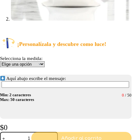
¡Personalízala y descubre como luce!
Selecciona la medida:
Aquí abajo escribe el mensaje:
Min: 2 caracteres
0
/
50
Max: 50 caracteres
$
0
Bolsa
Añadir al carrito
de