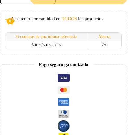
Tela
Cambre
para
Descuento por cantidad en
TODOS
los productos
Regalo
con
Mensaje
Personalizable
Si compras de una misma referencia
Ahorra
cantidad
6 o más unidades
7%
Pago seguro garantizado