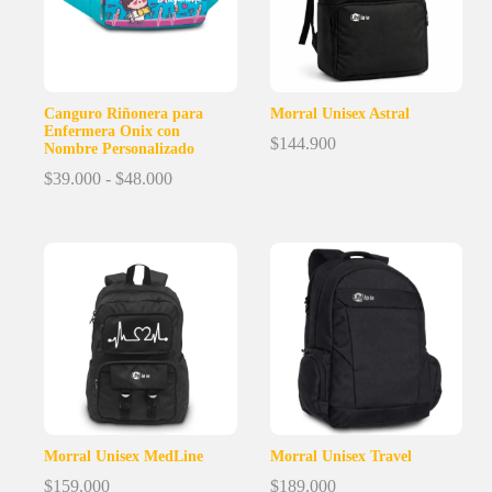
Canguro Riñonera para
Morral Unisex Astral
Enfermera Onix con
$
144.900
Nombre Personalizado
Rango
$
39.000
-
$
48.000
de
precios:
desde
$39.000
hasta
$48.000
Morral Unisex MedLine
Morral Unisex Travel
$
159.000
$
189.000