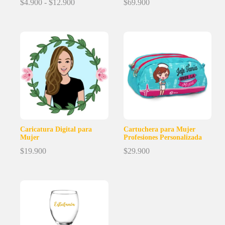
Rango
$
4.900
-
$
12.900
$
69.900
de
precios:
desde
$4.900
hasta
$12.900
Caricatura Digital para
Cartuchera para Mujer
Mujer
Profesiones Personalizada
$
19.900
$
29.900