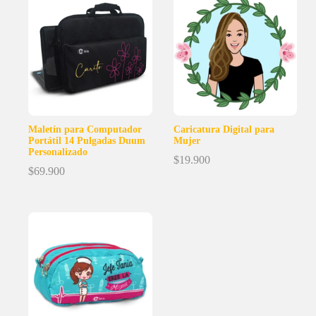
$4.900
hasta
$12.900
Maletín para Computador
Caricatura Digital para
Portátil 14 Pulgadas Duum
Mujer
Personalizado
$
19.900
$
69.900