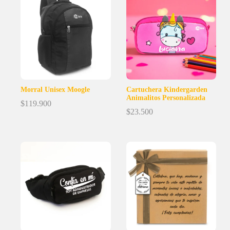
Morral Unisex Moogle
Cartuchera Kindergarden
Animalitos Personalizada
$
119.900
$
23.500