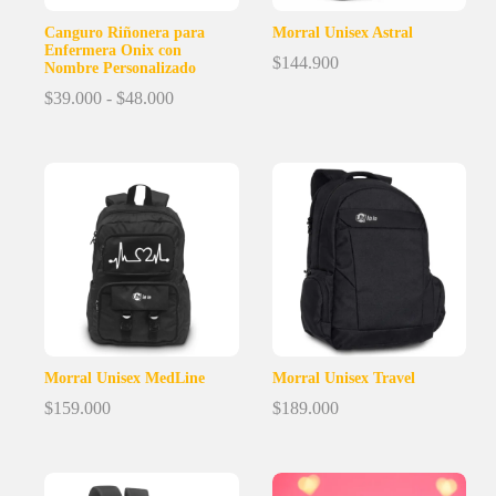
Canguro Riñonera para
Morral Unisex Astral
Enfermera Onix con
$
144.900
Nombre Personalizado
Rango
$
39.000
-
$
48.000
de
precios:
desde
$39.000
hasta
$48.000
Morral Unisex MedLine
Morral Unisex Travel
$
159.000
$
189.000