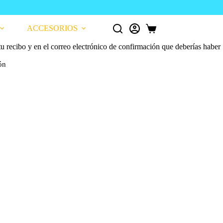
TODOS los
ACCESORIOS
Carro
de
tu recibo y en el correo electrónico de confirmación que deberías haber
compra
ón