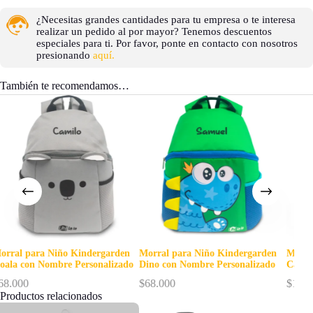
¿Necesitas grandes cantidades para tu empresa o te interesa
realizar un pedido al por mayor? Tenemos descuentos
especiales para ti. Por favor, ponte en contacto con nosotros
presionando
aquí.
También te recomendamos…
den
Morral para Niño Kindergarden
Morral para Niño Classic Median
zado
Dino con Nombre Personalizado
Caricatura Personalizada PD
$
68.000
$
144.900
Productos relacionados