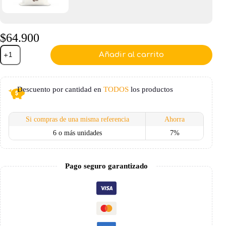
$
64.900
Morral
Añadir al carrito
para
Niño
Babybag
Monster
Descuento por cantidad en
TODOS
los productos
con
Nombre
Personalizado
cantidad
Si compras de una misma referencia
Ahorra
6 o más unidades
7%
Pago seguro garantizado