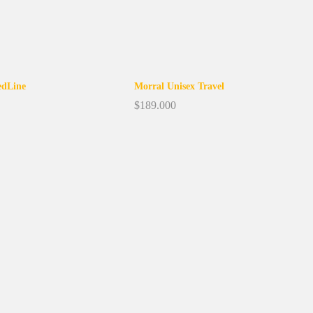
edLine
Morral Unisex Travel
$
189.000