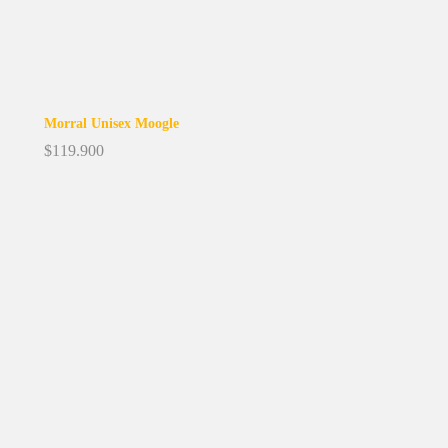
Morral Unisex Moogle
$
119.900