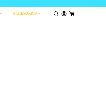
¡Pago seguro GARANTIZADO!
ACCESORIOS
Carro
de
compra